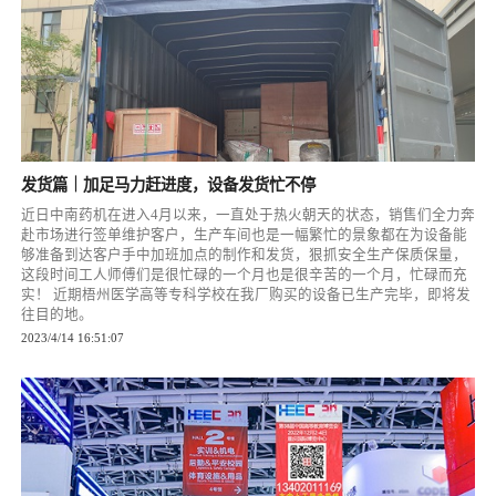
发货篇｜加足马力赶进度，设备发货忙不停
近日中南药机在进入4月以来，一直处于热火朝天的状态，销售们全力奔
赴市场进行签单维护客户，生产车间也是一幅繁忙的景象都在为设备能
够准备到达客户手中加班加点的制作和发货，狠抓安全生产保质保量，
这段时间工人师傅们是很忙碌的一个月也是很辛苦的一个月，忙碌而充
实！ 近期梧州医学高等专科学校在我厂购买的设备已生产完毕，即将发
往目的地。
2023/4/14 16:51:07