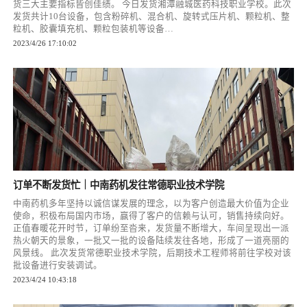
货三大主要指标皆创佳绩。 今日发货湘潭融城医药科技职业学校。此次
发货共计10台设备，包含粉碎机、混合机、旋转式压片机、颗粒机、整
粒机、胶囊填充机、颗粒包装机等设备…
2023/4/26 17:10:02
订单不断发货忙｜中南药机发往常德职业技术学院
中南药机多年坚持以诚信谋发展的理念，以为客户创造最大价值为企业
使命，积极布局国内市场，赢得了客户的信赖与认可，销售持续向好。
正值春暖花开时节，订单纷至沓来，发货量不断增大，车间呈现出一派
热火朝天的景象，一批又一批的设备陆续发往各地，形成了一道亮丽的
风景线。 此次发货常德职业技术学院，后期技术工程师将前往学校对该
批设备进行安装调试。
2023/4/24 10:43:18