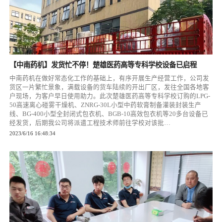
【中南药机】发货忙不停！楚雄医药高等专科学校设备已启程
中南药机在做好常态化工作的基础上，有序开展生产经营工作，公司发
货区一片繁忙景象，满载设备的货车陆续的开出厂区，发往全国各地客
户现场，为客户早日使用助力。此次楚雄医药高等专科学校订购的LPG-
50高速离心碰雾干燥机、ZNRG-30L小型中药软膏制备灌装封装生产
线、BG-400小型全封闭式包衣机、BGB-10高效包衣机等20多台设备已
经发货，后期我公司将派遣工程技术师前往学校对该批…
2023/6/16 16:48:34