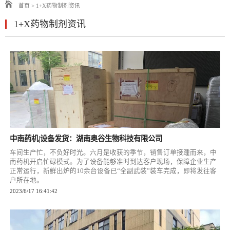
首页
>
1+X药物制剂资讯
1+X药物制剂资讯
中南药机|设备发货：湖南奥谷生物科技有限公司
车间生产忙，不负好时光。六月是收获的季节，销售订单接踵而来，中
南药机开启忙碌模式。为了设备能够准时到达客户现场，保障企业生产
正常运行，新鲜出炉的10余台设备已“全副武装”装车完成，即将发往客
户所在地。
2023/6/17 16:41:42