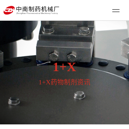
1+X
1+X药物制剂资讯