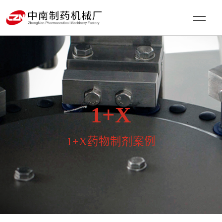
1+X
1+X药物制剂案例