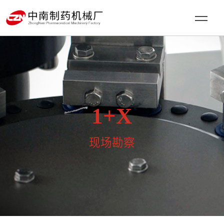
1+X
现场勘察