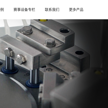
案例
赛事设备专栏
联系我们
更多产品
参与赛事
赛事资料
赛事设备
赛事资讯
赛事合作
供的“1+X”药物制剂设备方
中南药机曾参与多省市制药行业制药技能
体制剂设备方案、液体制剂设
比赛，为各比赛赛事提供赛事设备及技术
可满足“1+X”药物制剂设备要
支持，拥有丰富赛事承办经验，可提供赛
事举办合作支持...