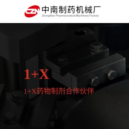
1+X
1+X药物制剂合作伙伴