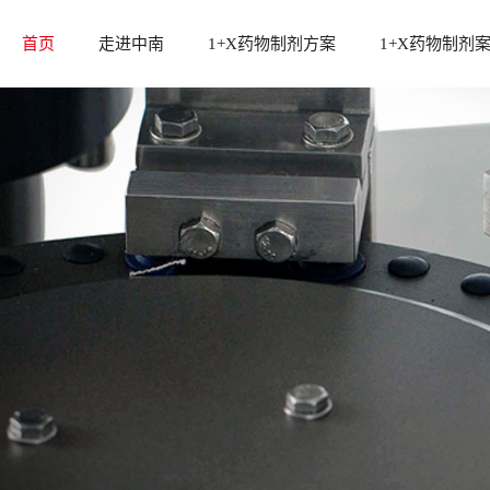
首页
走进中南
1+X药物制剂方案
1+X药物制剂
中南介绍
1+x方案设计及标准配置
发展历程
1+x固体制剂设备方案
资质荣誉
1+x液体制剂设备方案
后段整体包装设备
冻干粉针剂生产线
中南制药机械厂总部座落在长沙市国家高
中南药机提
辅助设备
新技术产业区，是获得国家创新基金支持
案，包含固
检测分析设备
的企业，已通过ISO9001:2015质量管理体
备方案，均
系认证...
求...