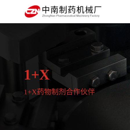
1+X
1+X药物制剂合作伙伴