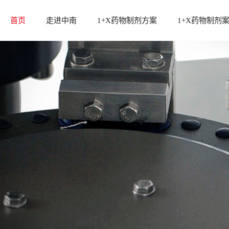
首页
走进中南
1+X药物制剂方案
1+X药物制剂
中南介绍
1+x方案设计及标准配置
发展历程
1+x固体制剂设备方案
资质荣誉
1+x液体制剂设备方案
后段整体包装设备
冻干粉针剂生产线
中南制药机械厂总部座落在长沙市国家高
中南药机提
辅助设备
新技术产业区，是获得国家创新基金支持
案，包含固
检测分析设备
的企业，已通过ISO9001:2015质量管理体
备方案，均
系认证...
求...