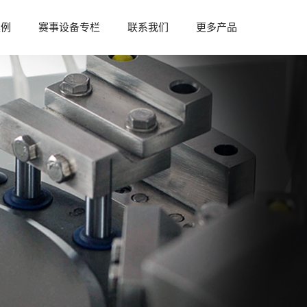
案例
赛事设备专栏
联系我们
更多产品
参与赛事
赛事资料
赛事设备
赛事资讯
赛事合作
供的“1+X”药物制剂设备方
中南药机曾参与多省市制药行业制药技能
体制剂设备方案、液体制剂设
比赛，为各比赛赛事提供赛事设备及技术
可满足“1+X”药物制剂设备要
支持，拥有丰富赛事承办经验，可提供赛
事举办合作支持...