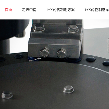
首页
走进中南
1+X药物制剂方案
1+X药物制剂
中南介绍
1+x方案设计及标准配置
发展历程
1+x固体制剂设备方案
资质荣誉
1+x液体制剂设备方案
后段整体包装设备
冻干粉针剂生产线
中南制药机械厂总部座落在长沙市国家高
中南药机提
辅助设备
新技术产业区，是获得国家创新基金支持
案，包含固
检测分析设备
的企业，已通过ISO9001:2015质量管理体
备方案，均
系认证...
求...