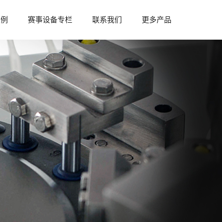
案例
赛事设备专栏
联系我们
更多产品
参与赛事
赛事资料
赛事设备
赛事资讯
赛事合作
供的“1+X”药物制剂设备方
中南药机曾参与多省市制药行业制药技能
体制剂设备方案、液体制剂设
比赛，为各比赛赛事提供赛事设备及技术
可满足“1+X”药物制剂设备要
支持，拥有丰富赛事承办经验，可提供赛
事举办合作支持...