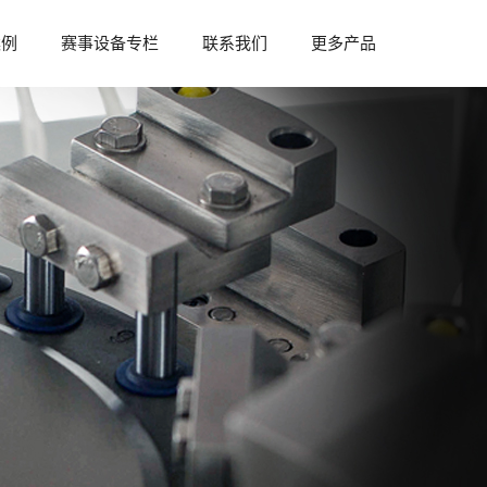
案例
赛事设备专栏
联系我们
更多产品
参与赛事
赛事资料
赛事设备
赛事资讯
赛事合作
供的“1+X”药物制剂设备方
中南药机曾参与多省市制药行业制药技能
体制剂设备方案、液体制剂设
比赛，为各比赛赛事提供赛事设备及技术
可满足“1+X”药物制剂设备要
支持，拥有丰富赛事承办经验，可提供赛
事举办合作支持...