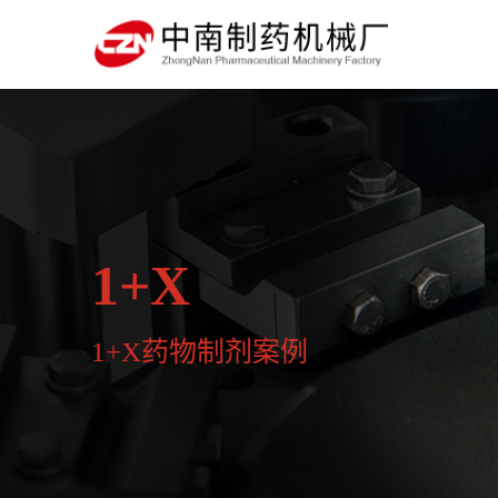
1+X
1+X药物制剂案例