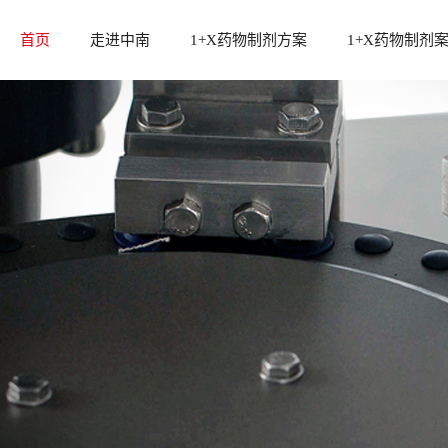
首页
走进中南
1+X药物制剂方案
1+X药物制剂
中南介绍
1+x方案设计及标准配置
发展历程
1+x固体制剂设备方案
资质荣誉
1+x液体制剂设备方案
后段整体包装设备
冻干粉针剂生产线
中南制药机械厂总部座落在长沙市国家高
中南药机提
辅助设备
新技术产业区，是获得国家创新基金支持
案，包含固
检测分析设备
的企业，已通过ISO9001:2015质量管理体
备方案，均
系认证...
求...