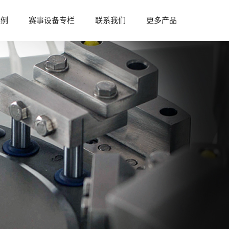
案例
赛事设备专栏
联系我们
更多产品
参与赛事
赛事资料
赛事设备
赛事资讯
赛事合作
供的“1+X”药物制剂设备方
中南药机曾参与多省市制药行业制药技能
体制剂设备方案、液体制剂设
比赛，为各比赛赛事提供赛事设备及技术
可满足“1+X”药物制剂设备要
支持，拥有丰富赛事承办经验，可提供赛
事举办合作支持...