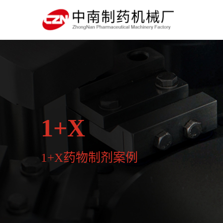
1+X
1+X药物制剂案例