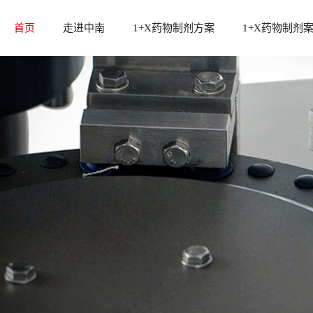
首页
走进中南
1+X药物制剂方案
1+X药物制剂
中南介绍
1+x方案设计及标准配置
发展历程
1+x固体制剂设备方案
资质荣誉
1+x液体制剂设备方案
后段整体包装设备
冻干粉针剂生产线
中南制药机械厂总部座落在长沙市国家高
中南药机提
辅助设备
新技术产业区，是获得国家创新基金支持
案，包含固
检测分析设备
的企业，已通过ISO9001:2015质量管理体
备方案，均
系认证...
求...