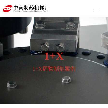
1+X
1+X药物制剂案例