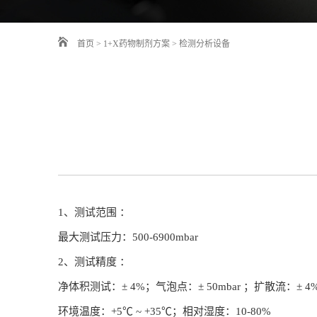
首页
>
1+X药物制剂方案
>
检测分析设备
1、测试范围 ：
最大测试压力：500-6900mbar
2、测试精度 ：
净体积测试：± 4%；气泡点：± 50mbar ；扩散流：± 4
环境温度：+5℃ ~ +35℃；相对湿度：10-80%